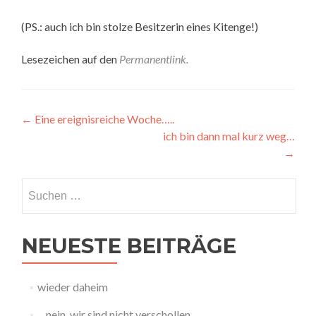
(PS.: auch ich bin stolze Besitzerin eines Kitenge!)
Lesezeichen auf den
Permanentlink
.
Beitragsnavigation
←
Eine ereignisreiche Woche…..
ich bin dann mal kurz weg…
→
Suche
nach:
NEUESTE BEITRÄGE
wieder daheim
…nein, wir sind nicht verschollen…